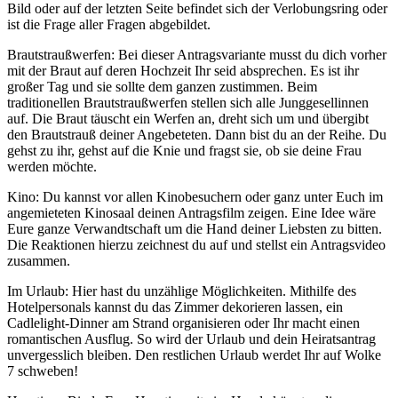
Bild oder auf der letzten Seite befindet sich der Verlobungsring oder
ist die Frage aller Fragen abgebildet.
Brautstraußwerfen: Bei dieser Antragsvariante musst du dich vorher
mit der Braut auf deren Hochzeit Ihr seid absprechen. Es ist ihr
großer Tag und sie sollte dem ganzen zustimmen. Beim
traditionellen Brautstraußwerfen stellen sich alle Junggesellinnen
auf. Die Braut täuscht ein Werfen an, dreht sich um und übergibt
den Brautstrauß deiner Angebeteten. Dann bist du an der Reihe. Du
gehst zu ihr, gehst auf die Knie und fragst sie, ob sie deine Frau
werden möchte.
Kino: Du kannst vor allen Kinobesuchern oder ganz unter Euch im
angemieteten Kinosaal deinen Antragsfilm zeigen. Eine Idee wäre
Eure ganze Verwandtschaft um die Hand deiner Liebsten zu bitten.
Die Reaktionen hierzu zeichnest du auf und stellst ein Antragsvideo
zusammen.
Im Urlaub: Hier hast du unzählige Möglichkeiten. Mithilfe des
Hotelpersonals kannst du das Zimmer dekorieren lassen, ein
Cadlelight-Dinner am Strand organisieren oder Ihr macht einen
romantischen Ausflug. So wird der Urlaub und dein Heiratsantrag
unvergesslich bleiben. Den restlichen Urlaub werdet Ihr auf Wolke
7 schweben!