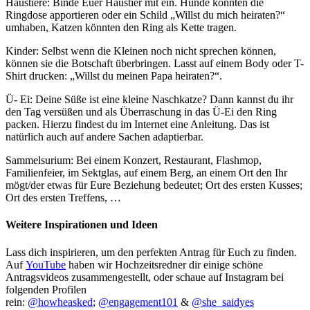
Haustiere: Binde Euer Haustier mit ein. Hunde könnten die
Ringdose apportieren oder ein Schild „Willst du mich heiraten?“
umhaben, Katzen könnten den Ring als Kette tragen.
Kinder: Selbst wenn die Kleinen noch nicht sprechen können,
können sie die Botschaft überbringen. Lasst auf einem Body oder T-
Shirt drucken: „Willst du meinen Papa heiraten?“.
Ü- Ei: Deine Süße ist eine kleine Naschkatze? Dann kannst du ihr
den Tag versüßen und als Überraschung in das Ü-Ei den Ring
packen. Hierzu findest du im Internet eine Anleitung. Das ist
natürlich auch auf andere Sachen adaptierbar.
Sammelsurium: Bei einem Konzert, Restaurant, Flashmop,
Familienfeier, im Sektglas, auf einem Berg, an einem Ort den Ihr
mögt/der etwas für Eure Beziehung bedeutet; Ort des ersten Kusses;
Ort des ersten Treffens, …
Weitere Inspirationen und Ideen
Lass dich inspirieren, um den perfekten Antrag für Euch zu finden.
Auf
YouTube
haben wir Hochzeitsredner dir einige schöne
Antragsvideos zusammengestellt, oder schaue auf Instagram bei
folgenden Profilen
rein:
@howheasked
;
@engagement101
&
@she_saidyes