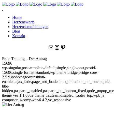
Home
Herzensworte
Herzensempfehlungen
Blog
Kontakt
E-Mail
Instagram
Pinterest
Freie Trauung – Der Antrag
15696
wp-singular,post-template-default,single,single-post,postid-
15696,single-format-standard,wp-theme-bridge,bridge-core-
2.5.9,qode-page-transition-
enabled,ajax_fade,page_not_loaded,,no_animation_on_touch,qode-
title-
hidden,paspartu_enabled,paspartu_on_bottom_fixed,qode_popup_me
theme-ver-1.1,qode-theme-trauteam,disabled_footer_top,wpb-js-
composer js-comp-ver-6.4.2,vc_responsive