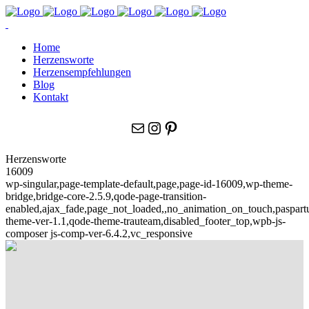
Home
Herzensworte
Herzensempfehlungen
Blog
Kontakt
E-Mail
Instagram
Pinterest
Herzensworte
16009
wp-singular,page-template-default,page,page-id-16009,wp-theme-
bridge,bridge-core-2.5.9,qode-page-transition-
enabled,ajax_fade,page_not_loaded,,no_animation_on_touch,paspar
theme-ver-1.1,qode-theme-trauteam,disabled_footer_top,wpb-js-
composer js-comp-ver-6.4.2,vc_responsive