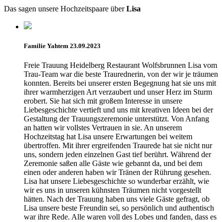
Das sagen unsere Hochzeitspaare über
Lisa
Familie Yahtem 23.09.2023
Freie Trauung Heidelberg Restaurant Wolfsbrunnen Lisa vom
Trau-Team war die beste Traurednerin, von der wir je träumen
konnten. Bereits bei unserer ersten Begegnung hat sie uns mit
ihrer warmherzigen Art verzaubert und unser Herz im Sturm
erobert. Sie hat sich mit großem Interesse in unsere
Liebesgeschichte vertieft und uns mit kreativen Ideen bei der
Gestaltung der Trauungszeremonie unterstützt. Von Anfang
an hatten wir vollstes Vertrauen in sie. An unserem
Hochzeitstag hat Lisa unsere Erwartungen bei weitem
übertroffen. Mit ihrer ergreifenden Traurede hat sie nicht nur
uns, sondern jeden einzelnen Gast tief berührt. Während der
Zeremonie saßen alle Gäste wie gebannt da, und bei dem
einen oder anderen haben wir Tränen der Rührung gesehen.
Lisa hat unsere Liebesgeschichte so wunderbar erzählt, wie
wir es uns in unseren kühnsten Träumen nicht vorgestellt
hätten. Nach der Trauung haben uns viele Gäste gefragt, ob
Lisa unsere beste Freundin sei, so persönlich und authentisch
war ihre Rede. Alle waren voll des Lobes und fanden, dass es