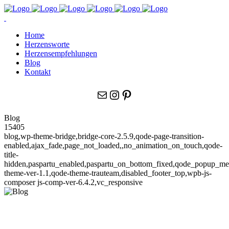
Home
Herzensworte
Herzensempfehlungen
Blog
Kontakt
E-Mail
Instagram
Pinterest
Blog
15405
blog,wp-theme-bridge,bridge-core-2.5.9,qode-page-transition-
enabled,ajax_fade,page_not_loaded,,no_animation_on_touch,qode-
title-
hidden,paspartu_enabled,paspartu_on_bottom_fixed,qode_popup_me
theme-ver-1.1,qode-theme-trauteam,disabled_footer_top,wpb-js-
composer js-comp-ver-6.4.2,vc_responsive