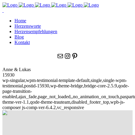
Home
Herzensworte
Herzensempfehlungen
Blog
Kontakt
E-Mail
Instagram
Pinterest
Anne & Lukas
15930
wp-singular,wpm-testimonial-template-default,single,single-wpm-
testimonial,postid-15930,wp-theme-bridge,bridge-core-2.5.9,qode-
page-transition-
enabled,ajax_fade,page_not_loaded,,no_animation_on_touch,paspar
theme-ver-1.1,qode-theme-trauteam,disabled_footer_top,wpb-js-
composer js-comp-ver-6.4.2,vc_responsive