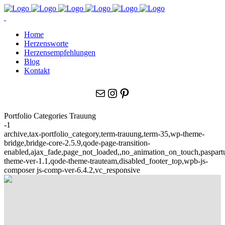
Home
Herzensworte
Herzensempfehlungen
Blog
Kontakt
E-Mail
Instagram
Pinterest
Portfolio Categories Trauung
-1
archive,tax-portfolio_category,term-trauung,term-35,wp-theme-
bridge,bridge-core-2.5.9,qode-page-transition-
enabled,ajax_fade,page_not_loaded,,no_animation_on_touch,paspar
theme-ver-1.1,qode-theme-trauteam,disabled_footer_top,wpb-js-
composer js-comp-ver-6.4.2,vc_responsive